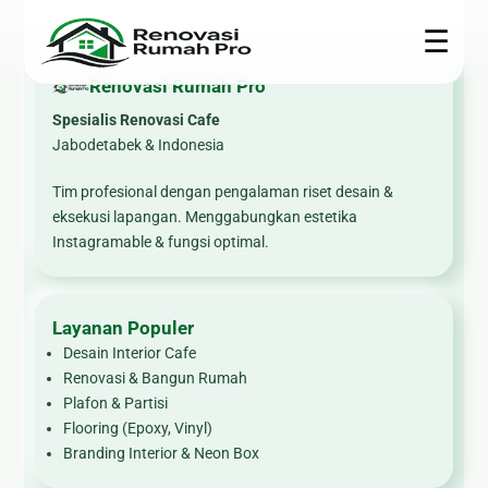
☰
Renovasi Rumah Pro
Spesialis Renovasi Cafe
Renovasi
Konstruksi
Interior
Teknis
Jabodetabek & Indonesia
Rumah
🏗 Bangun
🍳
🎥 CCTV
Tim profesional dengan pengalaman riset desain &
Rumah
Kitchen
🏠
eksekusi lapangan. Menggabungkan estetika
❄ Service
Set
Renovasi
Instagramable & fungsi optimal.
📐 Jasa
AC
Rumah
Arsitek
🪨
⚙ Epoxy
Marmer
🍽
🧱 Plafon &
Lantai
&
Layanan Populer
Renovasi
Partisi
☀ Panel
Granite
Dapur
Desain Interior Cafe
🌿
Surya
Renovasi & Bangun Rumah
🛋
🛁
Pembuatan
🔌
Plafon & Partisi
Furniture
Renovasi
Taman
Flooring (Epoxy, Vinyl)
Kelistrikan
Custom
Kamar
Branding Interior & Neon Box
Mandi