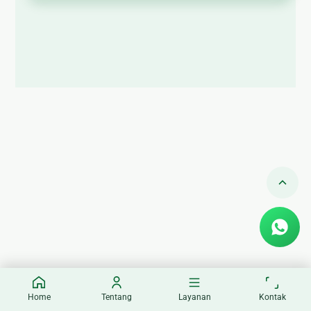
🏚
Renovasi
Atap
Bangunan
Eksterior
🛡 Kanopi,
Pagar &
Tralis
🪟
Alumunium
Kaca
🔤 Huruf
Timbul
📦 Neon
Box
Home
Tentang
Layanan
Kontak
🏷 Papan