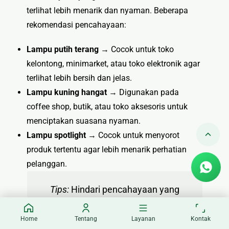
terlihat lebih menarik dan nyaman. Beberapa
rekomendasi pencahayaan:
Lampu putih terang
→ Cocok untuk toko
kelontong, minimarket, atau toko elektronik agar
terlihat lebih bersih dan jelas.
Lampu kuning hangat
→ Digunakan pada
coffee shop, butik, atau toko aksesoris untuk
menciptakan suasana nyaman.
Lampu spotlight
→ Cocok untuk menyorot
produk tertentu agar lebih menarik perhatian
pelanggan.
Tips:
Hindari pencahayaan yang
terlalu redup atau terlalu terang
Home
Tentang
Layanan
Kontak
karena dapat mengganggu