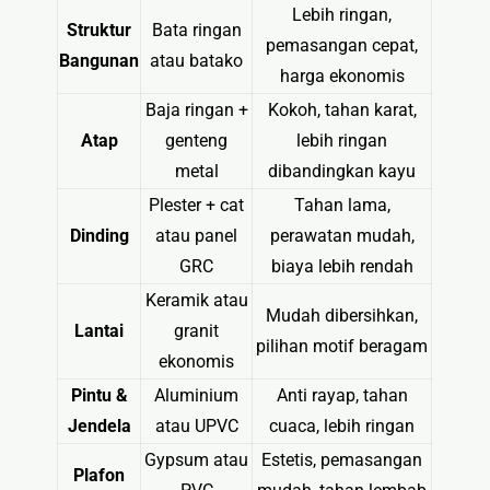
Lebih ringan,
Struktur
Bata ringan
pemasangan cepat,
Bangunan
atau batako
harga ekonomis
Baja ringan +
Kokoh, tahan karat,
Atap
genteng
lebih ringan
metal
dibandingkan kayu
Plester + cat
Tahan lama,
Dinding
atau panel
perawatan mudah,
GRC
biaya lebih rendah
Keramik atau
Mudah dibersihkan,
Lantai
granit
pilihan motif beragam
ekonomis
Pintu &
Aluminium
Anti rayap, tahan
Jendela
atau UPVC
cuaca, lebih ringan
Gypsum atau
Estetis, pemasangan
Plafon