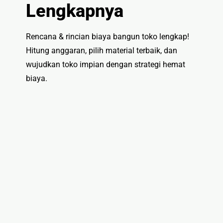
Mandi
Lengkapnya
🏚
Renovasi
Rencana & rincian biaya bangun toko lengkap!
Atap
Hitung anggaran, pilih material terbaik, dan
wujudkan toko impian dengan strategi hemat
Bangunan
biaya.
Eksterior
🛡 Kanopi,
Pagar &
Tralis
🪟
Alumunium
Kaca
🔤 Huruf
Timbul
📦 Neon
Box