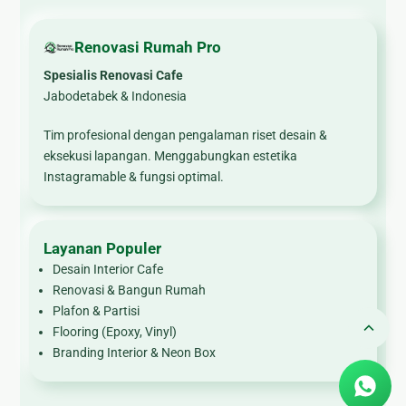
🏚
Renovasi
Renovasi Rumah Pro
Atap
Spesialis Renovasi Cafe
Jabodetabek & Indonesia
Bangunan
Eksterior
Tim profesional dengan pengalaman riset desain &
eksekusi lapangan. Menggabungkan estetika
🛡 Kanopi,
Instagramable & fungsi optimal.
Pagar &
Tralis
🪟
Layanan Populer
Alumunium
Desain Interior Cafe
Kaca
Renovasi & Bangun Rumah
Plafon & Partisi
🔤 Huruf
Flooring (Epoxy, Vinyl)
Timbul
Branding Interior & Neon Box
📦 Neon
Box