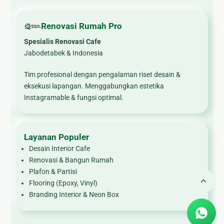
🏚
Renovasi
Renovasi Rumah Pro
Atap
Spesialis Renovasi Cafe
Jabodetabek & Indonesia
Bangunan
Eksterior
Tim profesional dengan pengalaman riset desain &
eksekusi lapangan. Menggabungkan estetika
🛡 Kanopi,
Instagramable & fungsi optimal.
Pagar &
Tralis
🪟
Layanan Populer
Alumunium
Desain Interior Cafe
Kaca
Renovasi & Bangun Rumah
🔤 Huruf
Plafon & Partisi
Timbul
Flooring (Epoxy, Vinyl)
Branding Interior & Neon Box
📦 Neon
Box
🏷 Papan