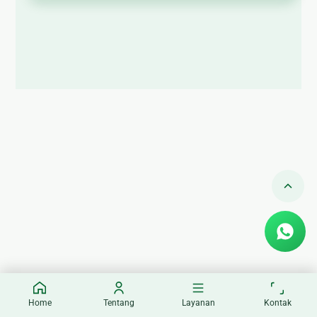
🏚
Renovasi
Atap
Bangunan
Eksterior
🛡 Kanopi,
Pagar &
Tralis
🪟
Alumunium
Kaca
🔤 Huruf
Timbul
📦 Neon
Box
Home
Tentang
Layanan
Kontak
🏷 Papan