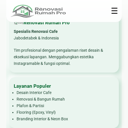
☰
Renovasi Rumah Pro
Spesialis Renovasi Cafe
Renovasi
Konstruksi
Interior
Teknis
Jabodetabek & Indonesia
Rumah
🏗 Bangun
🍳
🎥 CCTV
Tim profesional dengan pengalaman riset desain &
Rumah
Kitchen
🏠
eksekusi lapangan. Menggabungkan estetika
❄ Service
Set
Renovasi
Instagramable & fungsi optimal.
📐 Jasa
AC
Rumah
Arsitek
🪨
⚙ Epoxy
Marmer
🍽
🧱 Plafon &
Lantai
&
Layanan Populer
Renovasi
Partisi
☀ Panel
Granite
Dapur
Desain Interior Cafe
🌿
Surya
Renovasi & Bangun Rumah
🛋
🛁
Pembuatan
🔌
Plafon & Partisi
Furniture
Renovasi
Taman
Flooring (Epoxy, Vinyl)
Kelistrikan
Custom
Kamar
Branding Interior & Neon Box
Mandi