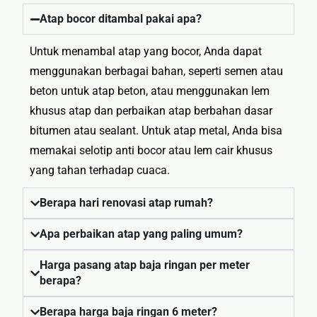
Mandi
Atap bocor ditambal pakai apa?
🏚
Renovasi
Untuk menambal atap yang bocor, Anda dapat
Atap
menggunakan berbagai bahan, seperti semen atau
beton untuk atap beton, atau menggunakan lem
Bangunan
khusus atap dan perbaikan atap berbahan dasar
Eksterior
bitumen atau sealant. Untuk atap metal, Anda bisa
🛡 Kanopi,
memakai selotip anti bocor atau lem cair khusus
Pagar &
yang tahan terhadap cuaca.
Tralis
🪟
Berapa hari renovasi atap rumah?
Alumunium
Apa perbaikan atap yang paling umum?
Kaca
🔤 Huruf
Harga pasang atap baja ringan per meter
Timbul
berapa?
📦 Neon
Berapa harga baja ringan 6 meter?
Box