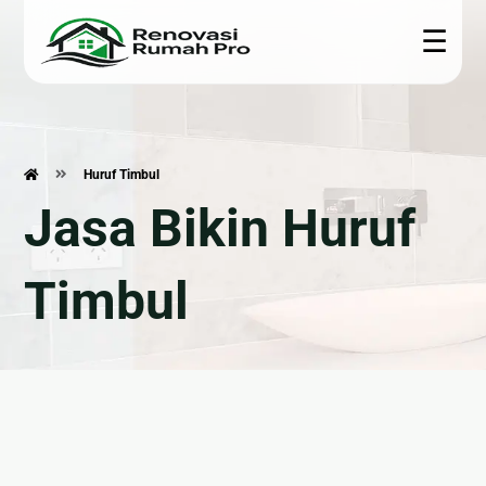
☰
Renovasi
Konstruksi
Interior
Teknis
Rumah
Huruf Timbul
🏗 Bangun
🍳
🎥 CCTV
Jasa Bikin Huruf
Rumah
Kitchen
🏠
❄ Service
Set
Renovasi
📐 Jasa
AC
Rumah
Arsitek
🪨
Timbul
⚙ Epoxy
Marmer
🍽
🧱 Plafon &
Lantai
&
Renovasi
Partisi
☀ Panel
Granite
Dapur
🌿
Surya
🛋
🛁
Pembuatan
🔌
Furniture
Renovasi
Taman
Kelistrikan
Custom
Kamar
Mandi