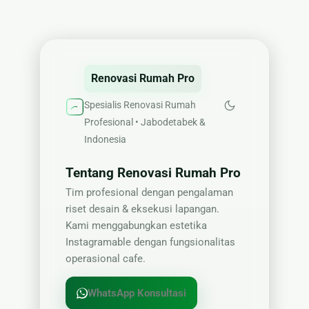
🏚
Renovasi
Atap
Bangunan
Renovasi Rumah Pro
Eksterior
Spesialis Renovasi Rumah
🛡 Kanopi,
Profesional • Jabodetabek &
Pagar &
Indonesia
Tralis
Tentang Renovasi Rumah Pro
🪟
Alumunium
Tim profesional dengan pengalaman
Kaca
riset desain & eksekusi lapangan.
Kami menggabungkan estetika
🔤 Huruf
Instagramable dengan fungsionalitas
Timbul
operasional cafe.
📦 Neon
Box
WhatsApp Konsultasi
🏷 Papan