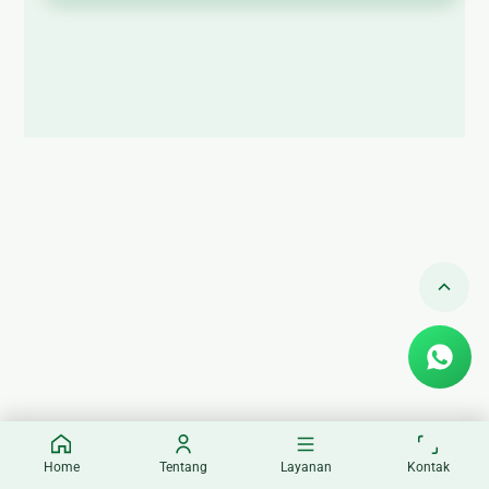
🏚
Renovasi
Atap
Bangunan
Eksterior
🛡 Kanopi,
Pagar &
Tralis
🪟
Alumunium
Kaca
🔤 Huruf
Timbul
📦 Neon
Box
Home
Tentang
Layanan
Kontak
🏷 Papan