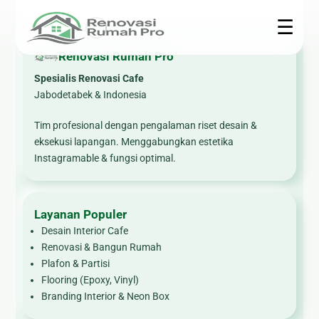
☰
Renovasi Rumah Pro
Spesialis Renovasi Cafe
Renovasi
Konstruksi
Interior
Teknis
Jabodetabek & Indonesia
Rumah
🏗 Bangun
🍳
🎥 CCTV
Tim profesional dengan pengalaman riset desain &
Rumah
Kitchen
🏠
eksekusi lapangan. Menggabungkan estetika
❄ Service
Set
Renovasi
Instagramable & fungsi optimal.
📐 Jasa
AC
Rumah
Arsitek
🪨
⚙ Epoxy
Marmer
🍽
🧱 Plafon &
Lantai
&
Layanan Populer
Renovasi
Partisi
☀ Panel
Granite
Dapur
Desain Interior Cafe
🌿
Surya
Renovasi & Bangun Rumah
🛋
🛁
Pembuatan
🔌
Plafon & Partisi
Furniture
Renovasi
Taman
Flooring (Epoxy, Vinyl)
Kelistrikan
Custom
Kamar
Branding Interior & Neon Box
Mandi