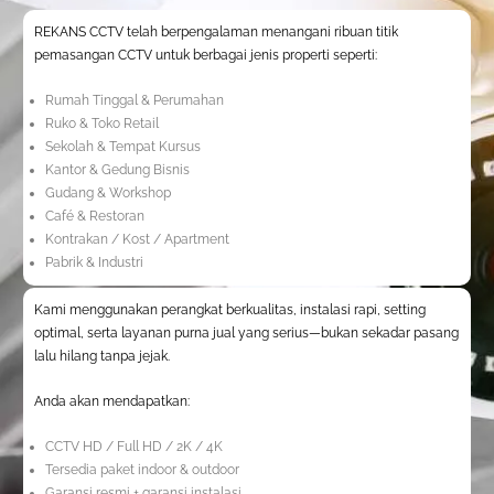
REKANS CCTV telah berpengalaman menangani ribuan titik
pemasangan CCTV untuk berbagai jenis properti seperti:
Rumah Tinggal & Perumahan
Ruko & Toko Retail
Sekolah & Tempat Kursus
Kantor & Gedung Bisnis
Gudang & Workshop
Café & Restoran
Kontrakan / Kost / Apartment
Pabrik & Industri
Kami menggunakan perangkat berkualitas, instalasi rapi, setting
optimal, serta layanan purna jual yang serius—bukan sekadar pasang
lalu hilang tanpa jejak.
Anda akan mendapatkan:
CCTV HD / Full HD / 2K / 4K
Tersedia paket indoor & outdoor
Garansi resmi + garansi instalasi