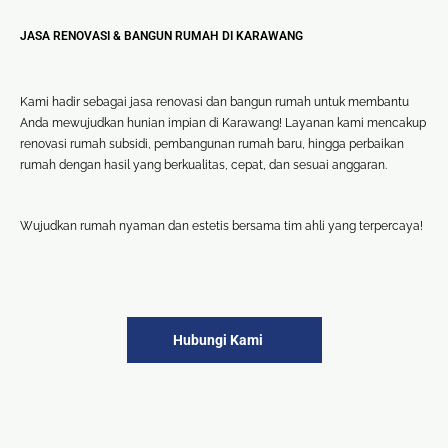
Mandi
JASA RENOVASI & BANGUN RUMAH DI KARAWANG
🏚
Renovasi
Atap
Kami hadir sebagai jasa renovasi dan bangun rumah untuk membantu
Anda mewujudkan hunian impian di Karawang! Layanan kami mencakup
Bangunan
renovasi rumah subsidi, pembangunan rumah baru, hingga perbaikan
Eksterior
rumah dengan hasil yang berkualitas, cepat, dan sesuai anggaran.
🛡 Kanopi,
Pagar &
Wujudkan rumah nyaman dan estetis bersama tim ahli yang terpercaya!
Tralis
🪟
Alumunium
Kaca
Hubungi Kami
🔤 Huruf
Timbul
📦 Neon
Box