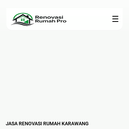
☰
Renovasi
Konstruksi
Interior
Teknis
Rumah
🏗 Bangun
🍳
🎥 CCTV
Rumah
Kitchen
🏠
❄ Service
Set
Renovasi
📐 Jasa
AC
Rumah
Arsitek
🪨
⚙ Epoxy
Marmer
🍽
🧱 Plafon &
Lantai
&
Renovasi
Partisi
☀ Panel
Granite
Dapur
🌿
Surya
🛋
🛁
Pembuatan
🔌
Furniture
Renovasi
Taman
Kelistrikan
JASA RENOVASI RUMAH KARAWANG
Custom
Kamar