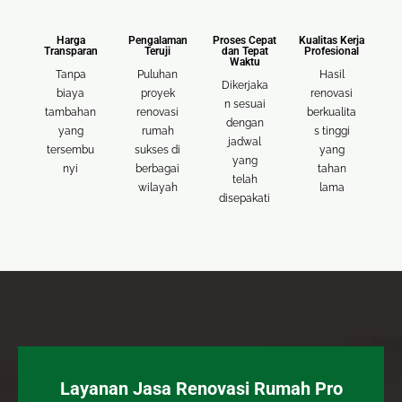
Harga
Pengalaman
Proses Cepat
Kualitas Kerja
Transparan
Teruji
dan Tepat
Profesional
Waktu
Tanpa
Puluhan
Hasil
Dikerjaka
biaya
proyek
renovasi
n sesuai
tambahan
renovasi
berkualita
dengan
yang
rumah
s tinggi
jadwal
tersembu
sukses di
yang
yang
nyi
berbagai
tahan
telah
wilayah
lama
disepakati
Layanan Jasa Renovasi Rumah Pro