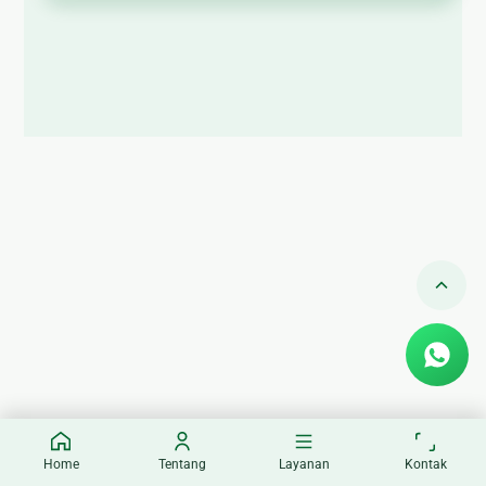
🏚
Renovasi
Atap
Bangunan
Eksterior
🛡 Kanopi,
Pagar &
Tralis
🪟
Alumunium
Kaca
🔤 Huruf
Timbul
📦 Neon
Box
Home
Tentang
Layanan
Kontak
🏷 Papan