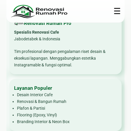
☰
Renovasi Rumah Pro
Spesialis Renovasi Cafe
Renovasi
Konstruksi
Interior
Teknis
Jabodetabek & Indonesia
Rumah
🏗 Bangun
🍳
🎥 CCTV
Tim profesional dengan pengalaman riset desain &
Rumah
Kitchen
🏠
eksekusi lapangan. Menggabungkan estetika
❄ Service
Set
Renovasi
Instagramable & fungsi optimal.
📐 Jasa
AC
Rumah
Arsitek
🪨
⚙ Epoxy
Marmer
🍽
🧱 Plafon &
Lantai
&
Layanan Populer
Renovasi
Partisi
☀ Panel
Granite
Dapur
Desain Interior Cafe
🌿
Surya
Renovasi & Bangun Rumah
🛋
🛁
Pembuatan
🔌
Plafon & Partisi
Furniture
Renovasi
Taman
Flooring (Epoxy, Vinyl)
Kelistrikan
Custom
Kamar
Branding Interior & Neon Box
Mandi