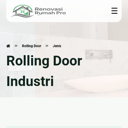
☰
Renovasi
Konstruksi
Interior
Teknis
Rumah
Rolling Door
Jenis
🏗 Bangun
🍳
🎥 CCTV
Rolling Door
Rumah
Kitchen
🏠
❄ Service
Set
Renovasi
📐 Jasa
AC
Rumah
Arsitek
🪨
⚙ Epoxy
Industri
Marmer
🍽
🧱 Plafon &
Lantai
&
Renovasi
Partisi
☀ Panel
Granite
Dapur
🌿
Surya
🛋
🛁
Pembuatan
🔌
Furniture
Renovasi
Taman
Kelistrikan
Custom
Kamar
Mandi