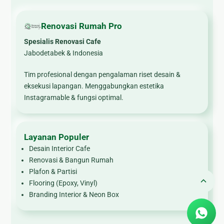
🏚
Renovasi
Renovasi Rumah Pro
Atap
Spesialis Renovasi Cafe
Jabodetabek & Indonesia
Bangunan
Eksterior
Tim profesional dengan pengalaman riset desain &
eksekusi lapangan. Menggabungkan estetika
🛡 Kanopi,
Instagramable & fungsi optimal.
Pagar &
Tralis
🪟
Layanan Populer
Alumunium
Desain Interior Cafe
Kaca
Renovasi & Bangun Rumah
🔤 Huruf
Plafon & Partisi
Timbul
Flooring (Epoxy, Vinyl)
Branding Interior & Neon Box
📦 Neon
Box
🏷 Papan