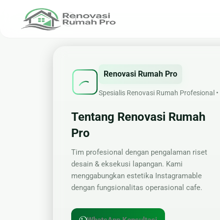
Renovasi Rumah
Konstru
Renovasi Rumah Pro
🏠 Renovasi Rumah
🏗 Ban
Spesialis Renovasi Rumah Profesional 
🍽 Renovasi Dapur
📐 Jasa
Tentang Renovasi Rumah
🛁 Renovasi Kamar Mandi
🧱 Plafo
🏚 Renovasi Atap
Pro
🌿 Pem
Tim profesional dengan pengalaman riset
desain & eksekusi lapangan. Kami
Bangunan Eksterior
menggabungkan estetika Instagramable
dengan fungsionalitas operasional cafe.
🛡 Kanopi, Pagar & Tralis
🪟 Alumunium Kaca