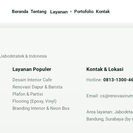
Beranda
Tentang
Portofolio
Kontak
Layanan
▾
ksi
Interior
gun Rumah
🍳 Kitchen Set
• Jabodetabek & Indonesia
 Arsitek
🪨 Marmer & Granite
Layanan Populer
Kontak & Lokasi
n & Partisi
🛋 Furniture Custom
buatan Taman
Desain Interior Cafe
Hotline:
0813-1300-4
Renovasi Dapur & Barista
Plafon & Partisi
Email:
cs@renovasirum
Flooring (Epoxy, Vinyl)
Branding Interior & Neon Box
Area layanan: Jabodeta
Bandung, Surabaya (by 