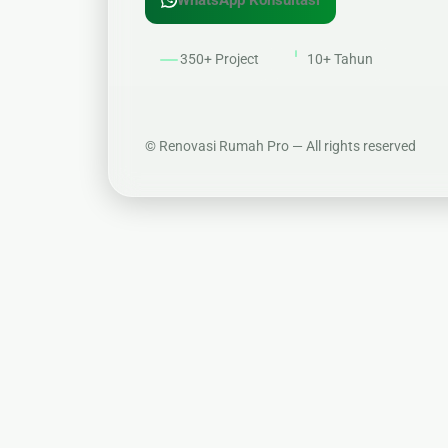
WhatsApp Konsultasi
🔤 Huruf Timbul
📦 Neon Box
350+ Project
10+ Tahun
🏷 Papan Nama
©
Renovasi Rumah Pro — All rights reserved