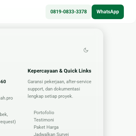
0819-0833-3378
WhatsApp
Teknis
🎥 CCTV
❄ Service AC
Kepercayaan & Quick Links
⚙ Epoxy Lantai
☀ Panel Surya
660
Garansi pekerjaan, after-service
support, dan dokumentasi
🔌 Kelistrikan
lengkap setiap proyek.
ah.pro
Portofolio
bek,
Testimoni
request)
Paket Harga
Jadwalkan Survei