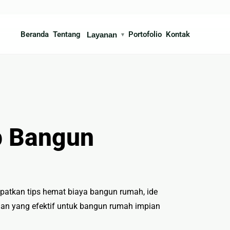
Beranda
Tentang
Portofolio
Kontak
Layanan
▾
ksi
Interior
gun Rumah
🍳 Kitchen Set
 Arsitek
🪨 Marmer & Granite
p Bangun
n & Partisi
🛋 Furniture Custom
buatan Taman
atkan tips hemat biaya bangun rumah, ide
an yang efektif untuk bangun rumah impian