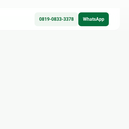
0819-0833-3378
WhatsApp
Teknis
🎥 CCTV
❄ Service AC
⚙ Epoxy Lantai
☀ Panel Surya
🔌 Kelistrikan