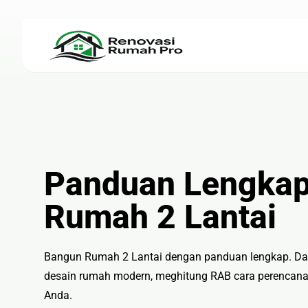
Renovasi Rumah
Konstru
🏠 Renovasi Rumah
🏗 Ban
🍽 Renovasi Dapur
📐 Jasa
Panduan Lengka
🛁 Renovasi Kamar Mandi
🧱 Plafo
🏚 Renovasi Atap
🌿 Pem
Rumah 2 Lantai
Bangun Rumah 2 Lantai dengan panduan lengkap. Dap
Bangunan Eksterior
desain rumah modern, meghitung RAB cara perencana
🛡 Kanopi, Pagar & Tralis
Anda.
🪟 Alumunium Kaca