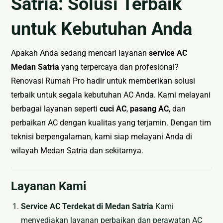
Satria: Solusi Terbaik
🏚
Renovasi
untuk Kebutuhan Anda
Atap
Apakah Anda sedang mencari layanan
service AC
Bangunan
Medan Satria
yang terpercaya dan profesional?
Eksterior
Renovasi Rumah Pro hadir untuk memberikan solusi
🛡 Kanopi,
terbaik untuk segala kebutuhan AC Anda. Kami melayani
Pagar &
berbagai layanan seperti
cuci AC
,
pasang AC
, dan
Tralis
perbaikan AC dengan kualitas yang terjamin. Dengan tim
🪟
teknisi berpengalaman, kami siap melayani Anda di
Alumunium
wilayah Medan Satria dan sekitarnya.
Kaca
🔤 Huruf
Timbul
Layanan Kami
📦 Neon
Service AC Terdekat di Medan Satria
Box
Kami
menyediakan layanan perbaikan dan perawatan AC
🏷 Papan