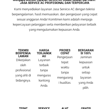
Mengapa Memilih Layanan Service AC Bekasi Selatan dari Kami?
JASA SERVICE AC PROFESIONAL DAN TERPERCAYA
Kami menyediakan layanan Jasa Service AC dengan teknisi
berpengalaman, hasil memuaskan, dan pengerjaan yang cepat
sesuai anggaran Anda! Komitmen kami adalah menjaga
kepercayaan pelanggan serta memberikan pelayanan terbaik
yang mengutamakan kepuasan Anda.
TEKNISI
HARGA
PROSES
BERGARAN
BERPENGA
TERJANGK
CEPAT
SI 100%
LAMAN
AU
Pengerjaan
Jaminan
Dikerjakan
Layanan
tepat
kepuasan
oleh
terbaik
waktu
untuk
profesional
tanpa
tanpa
setiap
yang ahli di
menguras
mengurang
layanan
bidangnya.
kantong
i kualitas.
yang Anda
Anda.
pilih.
TEPAT
SERVICE
ALAT
GRATIS