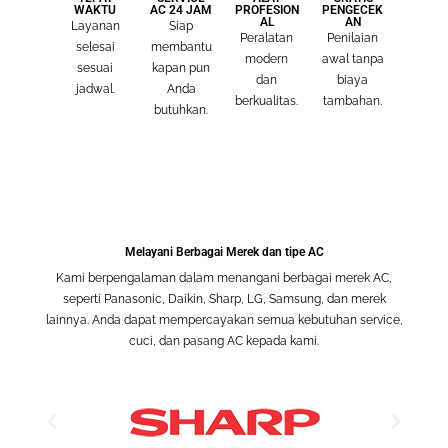
WAKTU
AC 24 JAM
PROFESION
PENGECEK
AL
AN
Layanan
Siap
Peralatan
Penilaian
selesai
membantu
modern
awal tanpa
sesuai
kapan pun
dan
biaya
jadwal.
Anda
berkualitas.
tambahan.
butuhkan.
Melayani Berbagai Merek dan tipe AC
Kami berpengalaman dalam menangani berbagai merek AC,
seperti Panasonic, Daikin, Sharp, LG, Samsung, dan merek
lainnya. Anda dapat mempercayakan semua kebutuhan service,
cuci, dan pasang AC kepada kami.