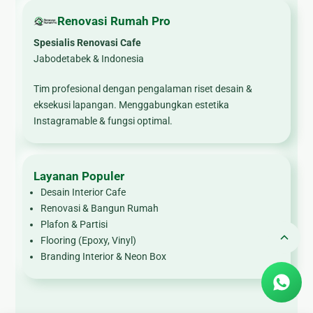
🏚
Renovasi Rumah Pro
Renovasi
Spesialis Renovasi Cafe
Atap
Jabodetabek & Indonesia
Bangunan
Tim profesional dengan pengalaman riset desain &
Eksterior
eksekusi lapangan. Menggabungkan estetika
Instagramable & fungsi optimal.
🛡 Kanopi,
Pagar &
Tralis
Layanan Populer
🪟
Desain Interior Cafe
Alumunium
Renovasi & Bangun Rumah
Kaca
Plafon & Partisi
🔤 Huruf
Flooring (Epoxy, Vinyl)
Branding Interior & Neon Box
Timbul
📦 Neon
Box