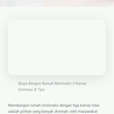
🏚
Renovasi
Atap
Bangunan
Eksterior
🛡 Kanopi,
Pagar &
Tralis
🪟
Alumunium
Kaca
Biaya Bangun Rumah Minimalis 3 Kamar
🔤 Huruf
Estimasi & Tips
Timbul
📦 Neon
Membangun rumah minimalis dengan tiga kamar tidur
Box
adalah pilihan yang banyak diminati oleh masyarakat
🏷 Papan