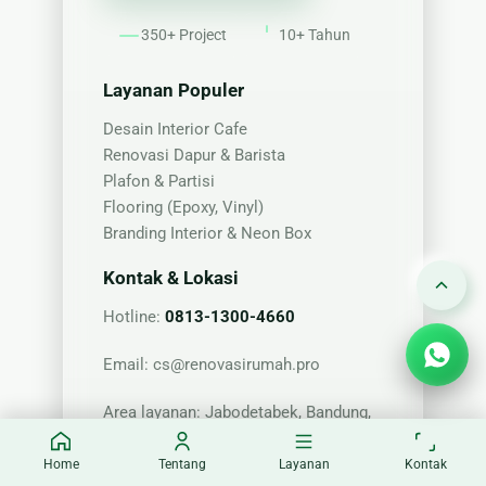
350+ Project
10+ Tahun
Layanan Populer
Desain Interior Cafe
Renovasi Dapur & Barista
Plafon & Partisi
Flooring (Epoxy, Vinyl)
Branding Interior & Neon Box
Kontak & Lokasi
Hotline:
0813-1300-4660
Email:
cs@renovasirumah.pro
Area layanan: Jabodetabek, Bandung,
Surabaya (by request)
Home
Tentang
Layanan
Kontak