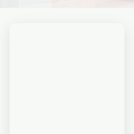
🏚
Renovasi
Atap
Bangunan
Eksterior
🛡 Kanopi,
Pagar &
Tralis
🪟
Alumunium
Kaca
🔤 Huruf
Timbul
📦 Neon
Box
🏷 Papan