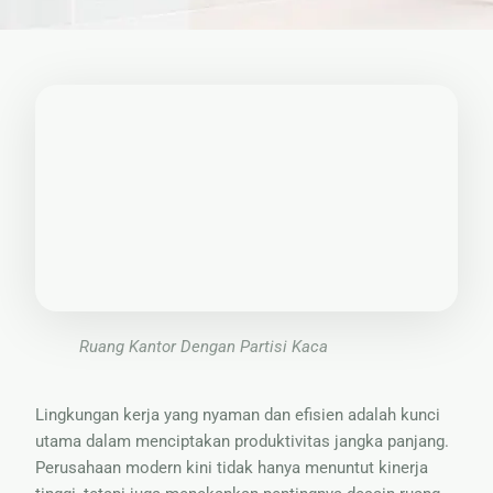
🏚
Renovasi
Atap
Bangunan
Eksterior
🛡 Kanopi,
Pagar &
Tralis
🪟
Alumunium
Kaca
Ruang Kantor Dengan Partisi Kaca
🔤 Huruf
Timbul
Lingkungan kerja yang nyaman dan efisien adalah kunci
📦 Neon
utama dalam menciptakan produktivitas jangka panjang.
Box
Perusahaan modern kini tidak hanya menuntut kinerja
🏷 Papan