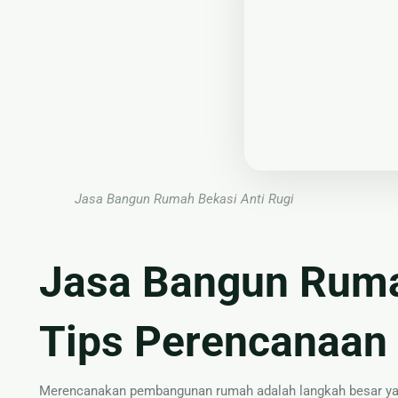
🔤 Huruf Timbul
📦 Neon Box
🏷 Papan Nama
Jasa Bangun Rumah Bekasi Anti Rugi
Jasa Bangun Rumah
Tips Perencanaan
Merencanakan pembangunan rumah adalah langkah besar yan