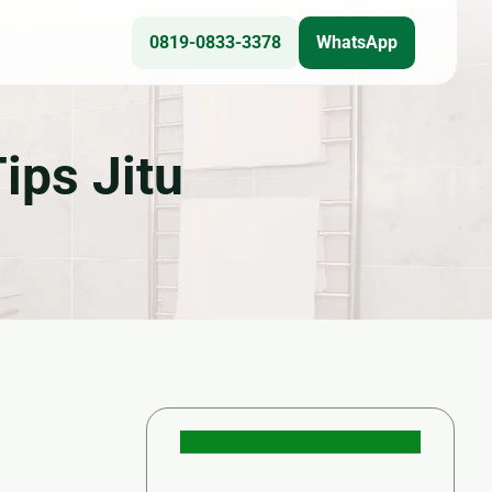
0819-0833-3378
WhatsApp
Teknis
ips Jitu
🎥 CCTV
❄ Service AC
⚙ Epoxy Lantai
☀ Panel Surya
🔌 Kelistrikan