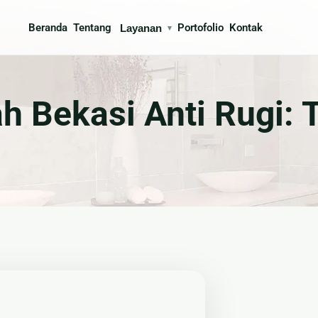
Beranda
Tentang
Portofolio
Kontak
Layanan
▾
ksi
Interior
Bekasi Anti Rugi: T
gun Rumah
🍳 Kitchen Set
 Arsitek
🪨 Marmer & Granite
n & Partisi
🛋 Furniture Custom
buatan Taman