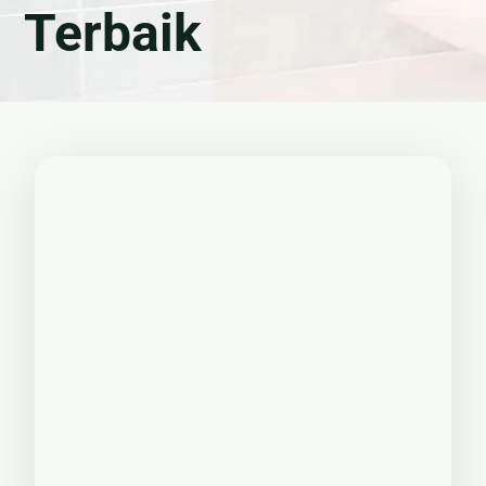
Terbaik
🏚
Renovasi
Atap
Bangunan
Eksterior
🛡 Kanopi,
Pagar &
Tralis
🪟
Alumunium
Kaca
🔤 Huruf
Timbul
📦 Neon
Box
🏷 Papan