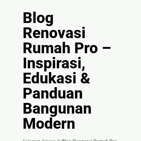
🏚
Renovasi
Blog
Atap
Renovasi
Bangunan
Rumah Pro –
Eksterior
🛡 Kanopi,
Inspirasi,
Pagar &
Tralis
Edukasi &
🪟
Panduan
Alumunium
Kaca
Bangunan
🔤 Huruf
Timbul
Modern
📦 Neon
Box
🏷 Papan