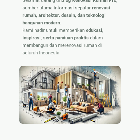
Selamat datang di
Blog Renovasi Rumah Pro
,
Nama
sumber utama informasi seputar
renovasi
rumah, arsitektur, desain, dan teknologi
bangunan modern
.
Kami hadir untuk memberikan
edukasi,
inspirasi, serta panduan praktis
dalam
membangun dan merenovasi rumah di
seluruh Indonesia.