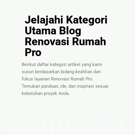
Jelajahi Kategori
Utama Blog
Renovasi Rumah
Pro
Berikut daftar kategori artikel yang kami
susun berdasarkan bidang keahlian dan
fokus layanan Renovasi Rumah Pro.
Temukan panduan, ide, dan inspirasi sesuai
kebutuhan proyek Anda.
I
T
P
S
P
P
I
T
S
B
P
P
I
T
P
d
i
a
o
a
e
n
e
o
a
a
e
n
i
a