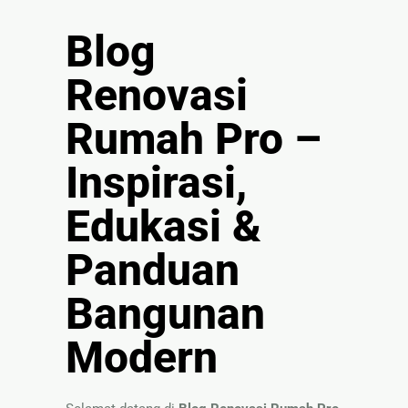
🏚
Renovasi
Blog
Atap
Renovasi
Bangunan
Rumah Pro –
Eksterior
🛡 Kanopi,
Inspirasi,
Pagar &
Tralis
Edukasi &
🪟
Panduan
Alumunium
Kaca
Bangunan
🔤 Huruf
Timbul
Modern
📦 Neon
Box
🏷 Papan