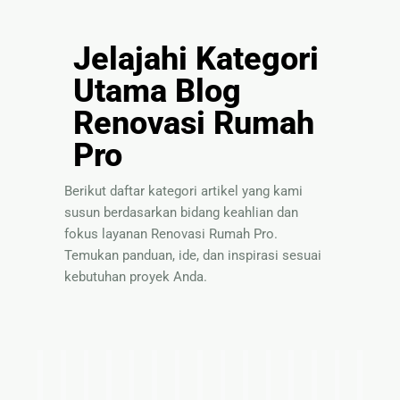
Jelajahi Kategori
Utama Blog
Renovasi Rumah
Pro
Berikut daftar kategori artikel yang kami
susun berdasarkan bidang keahlian dan
fokus layanan Renovasi Rumah Pro.
Temukan panduan, ide, dan inspirasi sesuai
kebutuhan proyek Anda.
I
T
P
S
P
P
I
T
S
B
P
P
I
T
P
d
i
a
o
a
e
n
e
o
a
a
e
n
i
a