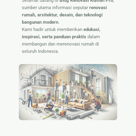
Selamat datang di
Blog Renovasi Rumah Pro
,
Nama
sumber utama informasi seputar
renovasi
rumah, arsitektur, desain, dan teknologi
bangunan modern
.
Kami hadir untuk memberikan
edukasi,
inspirasi, serta panduan praktis
dalam
membangun dan merenovasi rumah di
seluruh Indonesia.