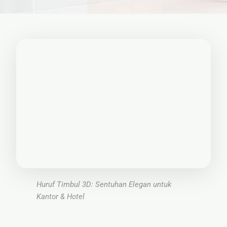
🏚
Renovasi
Atap
Bangunan
Eksterior
🛡 Kanopi,
Pagar &
Tralis
🪟
Alumunium
Kaca
🔤 Huruf
Timbul
Huruf Timbul 3D: Sentuhan Elegan untuk
Kantor & Hotel
📦 Neon
Box
🏷 Papan