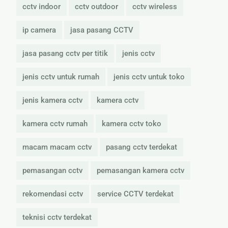
cctv indoor
cctv outdoor
cctv wireless
ip camera
jasa pasang CCTV
jasa pasang cctv per titik
jenis cctv
jenis cctv untuk rumah
jenis cctv untuk toko
jenis kamera cctv
kamera cctv
kamera cctv rumah
kamera cctv toko
macam macam cctv
pasang cctv terdekat
pemasangan cctv
pemasangan kamera cctv
rekomendasi cctv
service CCTV terdekat
teknisi cctv terdekat