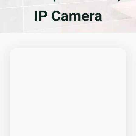
🏚
IP Camera
Renovasi
Atap
Bangunan
Eksterior
🛡 Kanopi,
Pagar &
Tralis
🪟
Alumunium
Kaca
🔤 Huruf
Timbul
📦 Neon
Box