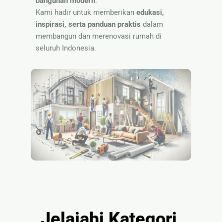
bangunan modern
.
Nama
Kami hadir untuk memberikan
edukasi,
inspirasi, serta panduan praktis
dalam
membangun dan merenovasi rumah di
seluruh Indonesia.
Jelajahi Kategori