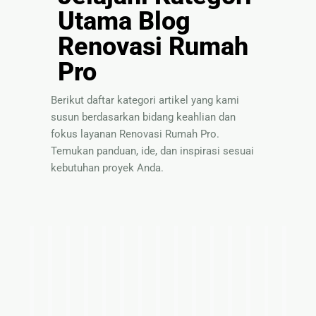
Utama Blog
Renovasi Rumah
Pro
Berikut daftar kategori artikel yang kami
susun berdasarkan bidang keahlian dan
fokus layanan Renovasi Rumah Pro.
Temukan panduan, ide, dan inspirasi sesuai
kebutuhan proyek Anda.
I
T
P
S
P
P
I
T
S
B
P
P
I
T
P
d
i
a
o
a
e
n
e
o
a
a
e
n
i
a
e
p
n
l
n
l
s
m
l
h
n
l
s
p
n
r
s
d
u
d
a
p
u
u
a
d
a
p
s
d