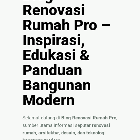
🏚
Renovasi
Renovasi
Atap
Rumah Pro –
Inspirasi,
Bangunan
Eksterior
Edukasi &
🛡 Kanopi,
Pagar &
Panduan
Tralis
Bangunan
🪟
Alumunium
Modern
Kaca
🔤 Huruf
Timbul
Selamat datang di
Blog Renovasi Rumah Pro
,
📦 Neon
sumber utama informasi seputar
renovasi
Box
rumah, arsitektur, desain, dan teknologi
🏷 Papan