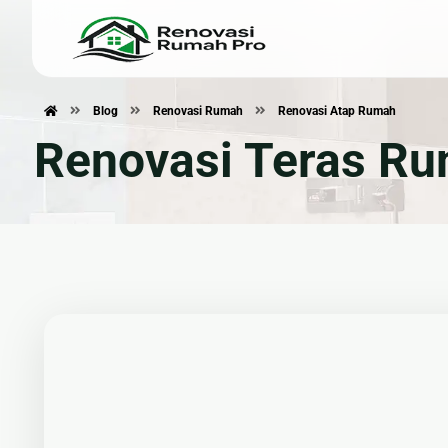
Blog
Renovasi Rumah
Renovasi Atap Rumah
Renovasi Rumah
Konstru
Renovasi Teras Ru
🏠 Renovasi Rumah
🏗 Ban
🍽 Renovasi Dapur
📐 Jasa
🛁 Renovasi Kamar Mandi
🧱 Plafo
🏚 Renovasi Atap
🌿 Pem
Bangunan Eksterior
🛡 Kanopi, Pagar & Tralis
🪟 Alumunium Kaca