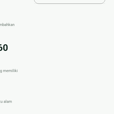
ambahkan
60
g memiliki
tu alam