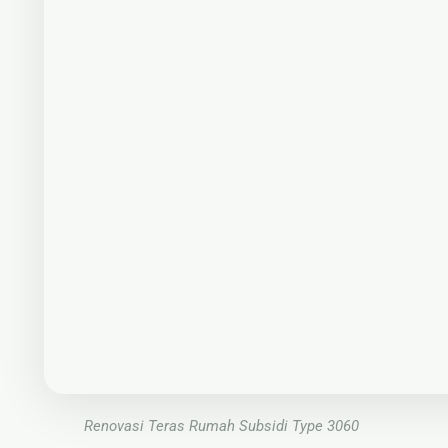
🔤 Huruf Timbul
📦 Neon Box
🏷 Papan Nama
Renovasi Teras Rumah Subsidi Type 3060