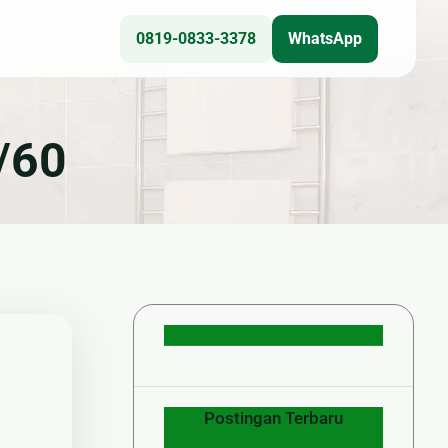
0819-0833-3378
WhatsApp
Teknis
/60
🎥 CCTV
❄ Service AC
⚙ Epoxy Lantai
☀ Panel Surya
🔌 Kelistrikan
Postingan Terbaru