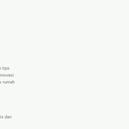
 tips
enovasi
as rumah
is dan