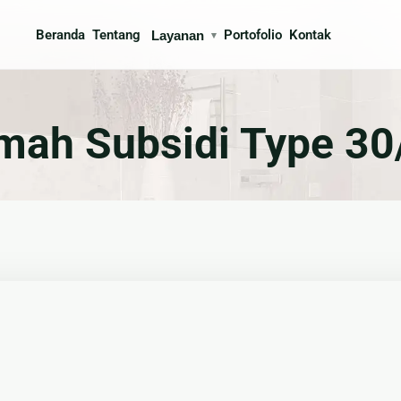
Beranda
Tentang
Portofolio
Kontak
Layanan
▾
ksi
Interior
mah Subsidi Type 30
gun Rumah
🍳 Kitchen Set
 Arsitek
🪨 Marmer & Granite
n & Partisi
🛋 Furniture Custom
buatan Taman