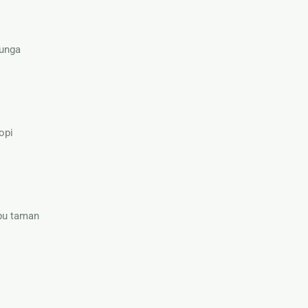
bunga
opi
pu taman