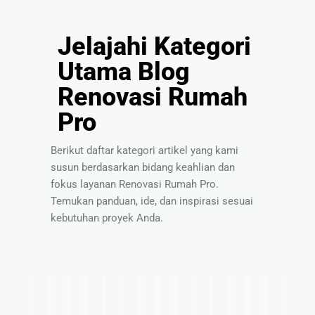
Jelajahi Kategori
Utama Blog
Renovasi Rumah
Pro
Berikut daftar kategori artikel yang kami
susun berdasarkan bidang keahlian dan
fokus layanan Renovasi Rumah Pro.
Temukan panduan, ide, dan inspirasi sesuai
kebutuhan proyek Anda.
I
T
P
S
P
P
I
T
S
B
P
P
I
T
P
d
i
a
o
a
e
n
e
o
a
a
e
n
i
a