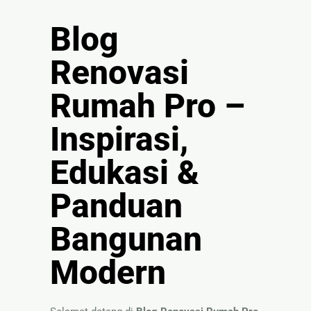
🏚
Renovasi
Blog
Atap
Renovasi
Bangunan
Rumah Pro –
Eksterior
🛡 Kanopi,
Inspirasi,
Pagar &
Tralis
Edukasi &
🪟
Panduan
Alumunium
Kaca
Bangunan
🔤 Huruf
Timbul
Modern
📦 Neon
Box
🏷 Papan