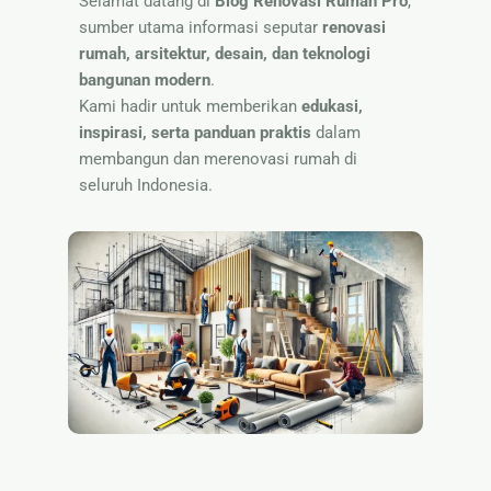
Selamat datang di
Blog Renovasi Rumah Pro
,
Nama
sumber utama informasi seputar
renovasi
rumah, arsitektur, desain, dan teknologi
bangunan modern
.
Kami hadir untuk memberikan
edukasi,
inspirasi, serta panduan praktis
dalam
membangun dan merenovasi rumah di
seluruh Indonesia.