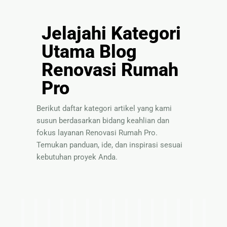
Jelajahi Kategori
Utama Blog
Renovasi Rumah
Pro
Berikut daftar kategori artikel yang kami
susun berdasarkan bidang keahlian dan
fokus layanan Renovasi Rumah Pro.
Temukan panduan, ide, dan inspirasi sesuai
kebutuhan proyek Anda.
I
T
P
S
P
P
I
T
S
B
P
P
I
T
P
d
i
a
o
a
e
n
e
o
a
a
e
n
i
a