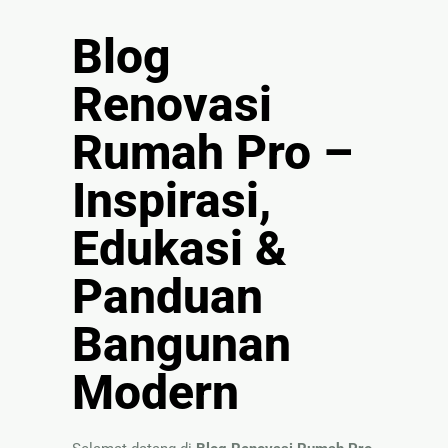
🏚
Renovasi
Blog
Atap
Renovasi
Bangunan
Rumah Pro –
Eksterior
🛡 Kanopi,
Inspirasi,
Pagar &
Tralis
Edukasi &
🪟
Panduan
Alumunium
Kaca
Bangunan
🔤 Huruf
Timbul
Modern
📦 Neon
Box
🏷 Papan