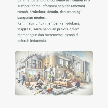
Selamat datang di
Blog Renovasi Rumah Pro
,
Nama
sumber utama informasi seputar
renovasi
rumah, arsitektur, desain, dan teknologi
bangunan modern
.
Kami hadir untuk memberikan
edukasi,
inspirasi, serta panduan praktis
dalam
membangun dan merenovasi rumah di
seluruh Indonesia.