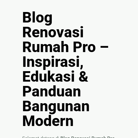
🏚
Renovasi
Blog
Atap
Renovasi
Bangunan
Rumah Pro –
Eksterior
🛡 Kanopi,
Inspirasi,
Pagar &
Tralis
Edukasi &
🪟
Panduan
Alumunium
Kaca
Bangunan
🔤 Huruf
Timbul
Modern
📦 Neon
Box
🏷 Papan