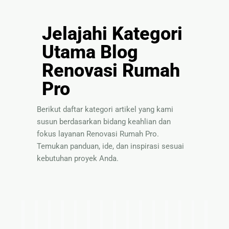
Jelajahi Kategori
Utama Blog
Renovasi Rumah
Pro
Berikut daftar kategori artikel yang kami
susun berdasarkan bidang keahlian dan
fokus layanan Renovasi Rumah Pro.
Temukan panduan, ide, dan inspirasi sesuai
kebutuhan proyek Anda.
I
T
P
S
P
P
I
T
S
B
P
P
I
T
P
d
i
a
o
a
e
n
e
o
a
a
e
n
i
a