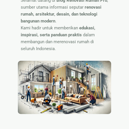
Selamat datang di
Blog Renovasi Rumah Pro
,
Nama
sumber utama informasi seputar
renovasi
rumah, arsitektur, desain, dan teknologi
bangunan modern
.
Kami hadir untuk memberikan
edukasi,
inspirasi, serta panduan praktis
dalam
membangun dan merenovasi rumah di
seluruh Indonesia.