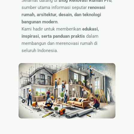
Selamat datang di
Blog Renovasi Rumah Pro
,
🏷 Papan
sumber utama informasi seputar
renovasi
Nama
rumah, arsitektur, desain, dan teknologi
bangunan modern
.
Kami hadir untuk memberikan
edukasi,
inspirasi, serta panduan praktis
dalam
membangun dan merenovasi rumah di
seluruh Indonesia.