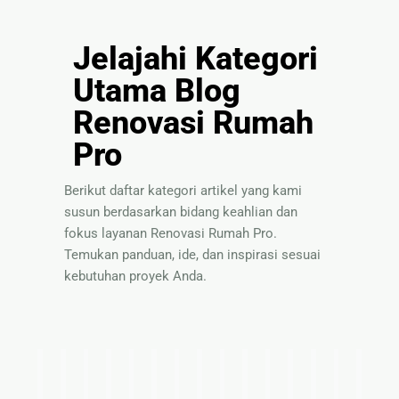
Jelajahi Kategori
Utama Blog
Renovasi Rumah
Pro
Berikut daftar kategori artikel yang kami
susun berdasarkan bidang keahlian dan
fokus layanan Renovasi Rumah Pro.
Temukan panduan, ide, dan inspirasi sesuai
kebutuhan proyek Anda.
I
T
P
S
P
P
I
T
S
B
P
P
I
T
P
d
i
a
o
a
e
n
e
o
a
a
e
n
i
a