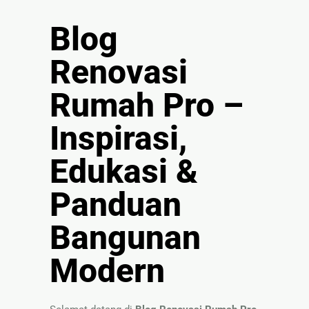
🏚
Blog
Renovasi
Atap
Renovasi
Bangunan
Rumah Pro –
Eksterior
Inspirasi,
🛡 Kanopi,
Pagar &
Edukasi &
Tralis
🪟
Panduan
Alumunium
Kaca
Bangunan
🔤 Huruf
Timbul
Modern
📦 Neon
Box