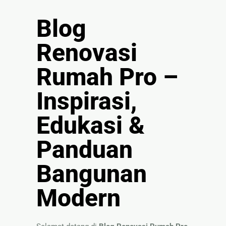
🏚
Blog
Renovasi
Atap
Renovasi
Bangunan
Rumah Pro –
Eksterior
Inspirasi,
🛡 Kanopi,
Pagar &
Edukasi &
Tralis
🪟
Panduan
Alumunium
Kaca
Bangunan
🔤 Huruf
Timbul
Modern
📦 Neon
Box