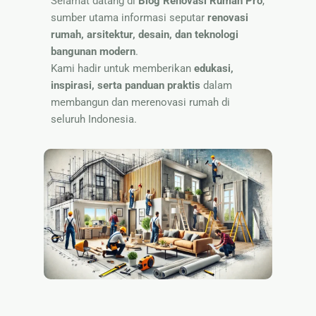
Selamat datang di
Blog Renovasi Rumah Pro
,
🏷 Papan
sumber utama informasi seputar
renovasi
Nama
rumah, arsitektur, desain, dan teknologi
bangunan modern
.
Kami hadir untuk memberikan
edukasi,
inspirasi, serta panduan praktis
dalam
membangun dan merenovasi rumah di
seluruh Indonesia.