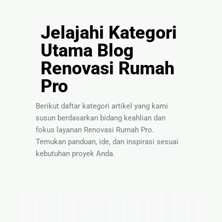
Jelajahi Kategori
Utama Blog
Renovasi Rumah
Pro
Berikut daftar kategori artikel yang kami
susun berdasarkan bidang keahlian dan
fokus layanan Renovasi Rumah Pro.
Temukan panduan, ide, dan inspirasi sesuai
kebutuhan proyek Anda.
I
T
P
S
P
P
I
T
S
B
P
P
I
T
P
d
i
a
o
a
e
n
e
o
a
a
e
n
i
a