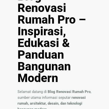
🏚
Renovasi
Renovasi
Atap
Rumah Pro –
Inspirasi,
Bangunan
Eksterior
Edukasi &
🛡 Kanopi,
Pagar &
Panduan
Tralis
Bangunan
🪟
Alumunium
Modern
Kaca
🔤 Huruf
Timbul
Selamat datang di
Blog Renovasi Rumah Pro
,
📦 Neon
sumber utama informasi seputar
renovasi
Box
rumah, arsitektur, desain, dan teknologi
🏷 Papan