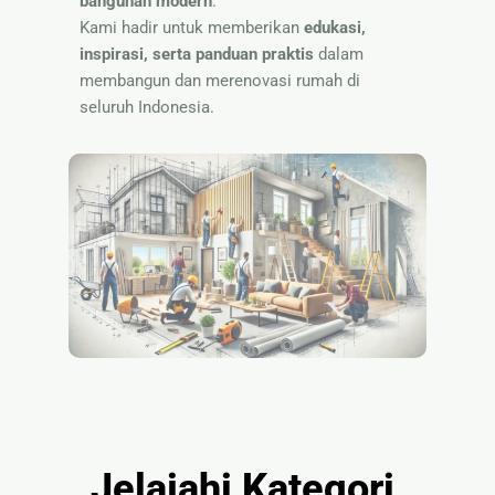
bangunan modern
.
Nama
Kami hadir untuk memberikan
edukasi,
inspirasi, serta panduan praktis
dalam
membangun dan merenovasi rumah di
seluruh Indonesia.
Jelajahi Kategori