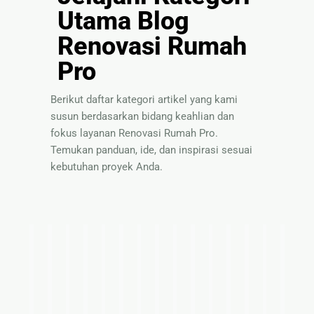
Utama Blog
Renovasi Rumah
Pro
Berikut daftar kategori artikel yang kami
susun berdasarkan bidang keahlian dan
fokus layanan Renovasi Rumah Pro.
Temukan panduan, ide, dan inspirasi sesuai
kebutuhan proyek Anda.
I
T
P
S
P
P
I
T
S
B
P
P
I
T
P
d
i
a
o
a
e
n
e
o
a
a
e
n
i
a
e
p
n
l
n
l
s
m
l
h
n
l
s
p
n
r
s
d
u
d
a
p
u
u
a
d
a
p
s
d