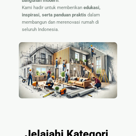
bangunan modern
.
🏷 Papan
Kami hadir untuk memberikan
edukasi,
Nama
inspirasi, serta panduan praktis
dalam
membangun dan merenovasi rumah di
seluruh Indonesia.
Jelajahi Kategori