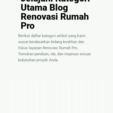
Utama Blog
Renovasi Rumah
Pro
Berikut daftar kategori artikel yang kami
susun berdasarkan bidang keahlian dan
fokus layanan Renovasi Rumah Pro.
Temukan panduan, ide, dan inspirasi sesuai
kebutuhan proyek Anda.
I
T
P
S
P
P
I
T
S
B
P
P
I
T
P
d
i
a
o
a
e
n
e
o
a
a
e
n
i
a
e
p
n
l
n
l
s
m
l
h
n
l
s
p
n
r
s
d
u
d
a
p
u
u
a
d
a
p
s
d