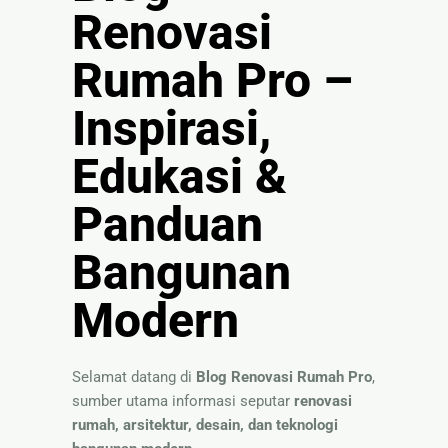
Renovasi
🏚
Renovasi
Rumah Pro –
Atap
Inspirasi,
Bangunan
Eksterior
Edukasi &
🛡 Kanopi,
Panduan
Pagar &
Tralis
Bangunan
🪟
Alumunium
Modern
Kaca
🔤 Huruf
Timbul
Selamat datang di
Blog Renovasi Rumah Pro
,
📦 Neon
sumber utama informasi seputar
renovasi
Box
rumah, arsitektur, desain, dan teknologi