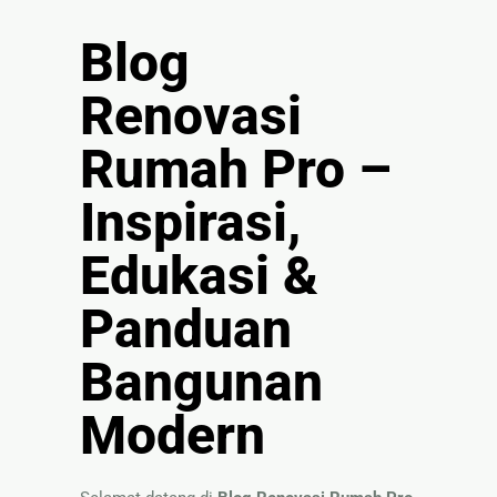
🏚
Renovasi
Blog
Atap
Renovasi
Bangunan
Rumah Pro –
Eksterior
🛡 Kanopi,
Inspirasi,
Pagar &
Tralis
Edukasi &
🪟
Panduan
Alumunium
Kaca
Bangunan
🔤 Huruf
Timbul
Modern
📦 Neon
Box
🏷 Papan