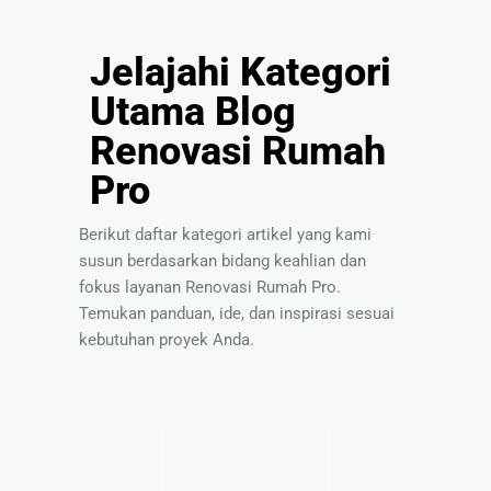
Jelajahi Kategori
Utama Blog
Renovasi Rumah
Pro
Berikut daftar kategori artikel yang kami
susun berdasarkan bidang keahlian dan
fokus layanan Renovasi Rumah Pro.
Temukan panduan, ide, dan inspirasi sesuai
kebutuhan proyek Anda.
I
T
P
S
P
P
I
T
S
B
P
P
I
T
P
d
i
a
o
a
e
n
e
o
a
a
e
n
i
a