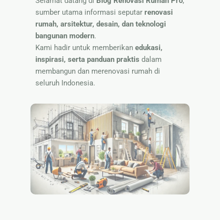
Selamat datang di
Blog Renovasi Rumah Pro
,
Nama
sumber utama informasi seputar
renovasi
rumah, arsitektur, desain, dan teknologi
bangunan modern
.
Kami hadir untuk memberikan
edukasi,
inspirasi, serta panduan praktis
dalam
membangun dan merenovasi rumah di
seluruh Indonesia.