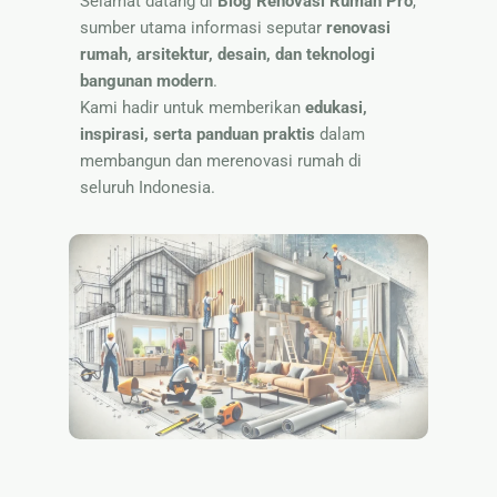
Selamat datang di
Blog Renovasi Rumah Pro
,
Nama
sumber utama informasi seputar
renovasi
rumah, arsitektur, desain, dan teknologi
bangunan modern
.
Kami hadir untuk memberikan
edukasi,
inspirasi, serta panduan praktis
dalam
membangun dan merenovasi rumah di
seluruh Indonesia.