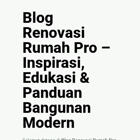
🏚
Renovasi
Blog
Atap
Renovasi
Bangunan
Rumah Pro –
Eksterior
🛡 Kanopi,
Inspirasi,
Pagar &
Tralis
Edukasi &
🪟
Panduan
Alumunium
Kaca
Bangunan
🔤 Huruf
Timbul
Modern
📦 Neon
Box
🏷 Papan