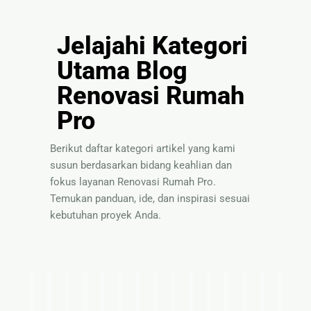
Jelajahi Kategori
Utama Blog
Renovasi Rumah
Pro
Berikut daftar kategori artikel yang kami
susun berdasarkan bidang keahlian dan
fokus layanan Renovasi Rumah Pro.
Temukan panduan, ide, dan inspirasi sesuai
kebutuhan proyek Anda.
I
T
P
S
P
P
I
T
S
B
P
P
I
T
P
d
i
a
o
a
e
n
e
o
a
a
e
n
i
a