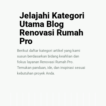
Jelajahi Kategori
Utama Blog
Renovasi Rumah
Pro
Berikut daftar kategori artikel yang kami
susun berdasarkan bidang keahlian dan
fokus layanan Renovasi Rumah Pro.
Temukan panduan, ide, dan inspirasi sesuai
kebutuhan proyek Anda.
I
T
P
S
P
P
I
T
S
B
P
P
I
T
P
d
i
a
o
a
e
n
e
o
a
a
e
n
i
a