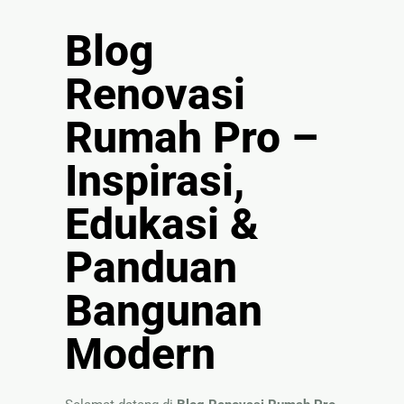
🏚
Blog
Renovasi
Atap
Renovasi
Bangunan
Rumah Pro –
Eksterior
Inspirasi,
🛡 Kanopi,
Pagar &
Edukasi &
Tralis
🪟
Panduan
Alumunium
Kaca
Bangunan
🔤 Huruf
Timbul
Modern
📦 Neon
Box