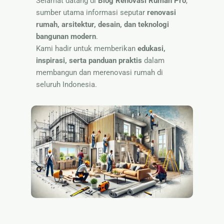
Selamat datang di
Blog Renovasi Rumah Pro
,
🏷 Papan
sumber utama informasi seputar
renovasi
Nama
rumah, arsitektur, desain, dan teknologi
bangunan modern
.
Kami hadir untuk memberikan
edukasi,
inspirasi, serta panduan praktis
dalam
membangun dan merenovasi rumah di
seluruh Indonesia.