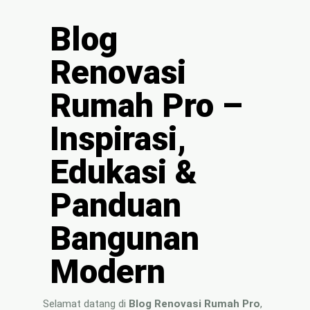
🏚
Renovasi
Blog
Atap
Renovasi
Bangunan
Rumah Pro –
Eksterior
🛡 Kanopi,
Inspirasi,
Pagar &
Tralis
Edukasi &
🪟
Panduan
Alumunium
Kaca
Bangunan
🔤 Huruf
Timbul
Modern
📦 Neon
Box
Selamat datang di
Blog Renovasi Rumah Pro
,
🏷 Papan