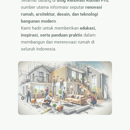
Selamat datang di
Blog Renovasi Rumah Pro
,
Nama
sumber utama informasi seputar
renovasi
rumah, arsitektur, desain, dan teknologi
bangunan modern
.
Kami hadir untuk memberikan
edukasi,
inspirasi, serta panduan praktis
dalam
membangun dan merenovasi rumah di
seluruh Indonesia.