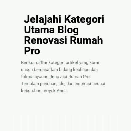
Jelajahi Kategori
Utama Blog
Renovasi Rumah
Pro
Berikut daftar kategori artikel yang kami
susun berdasarkan bidang keahlian dan
fokus layanan Renovasi Rumah Pro.
Temukan panduan, ide, dan inspirasi sesuai
kebutuhan proyek Anda.
I
T
P
S
P
P
I
T
S
B
P
P
I
T
P
d
i
a
o
a
e
n
e
o
a
a
e
n
i
a