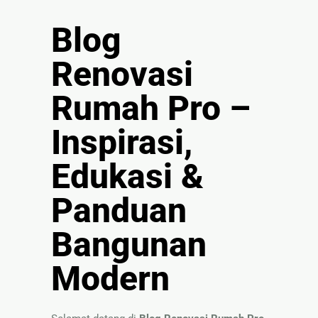
🏚
Renovasi
Blog
Atap
Renovasi
Bangunan
Rumah Pro –
Eksterior
🛡 Kanopi,
Inspirasi,
Pagar &
Tralis
Edukasi &
🪟
Panduan
Alumunium
Kaca
Bangunan
🔤 Huruf
Timbul
Modern
📦 Neon
Box
🏷 Papan