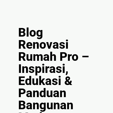
🏚
Renovasi
Atap
Blog
Bangunan
Eksterior
Renovasi
🛡 Kanopi,
Pagar &
Rumah Pro –
Tralis
Inspirasi,
🪟
Alumunium
Edukasi &
Kaca
🔤 Huruf
Panduan
Timbul
📦 Neon
Bangunan
Box
🏷 Papan