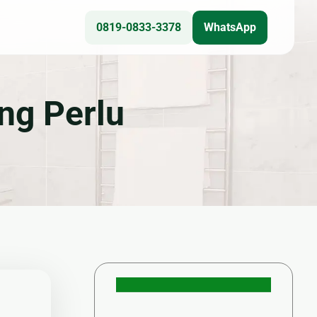
0819-0833-3378
WhatsApp
Teknis
ng Perlu
🎥 CCTV
❄ Service AC
⚙ Epoxy Lantai
☀ Panel Surya
🔌 Kelistrikan