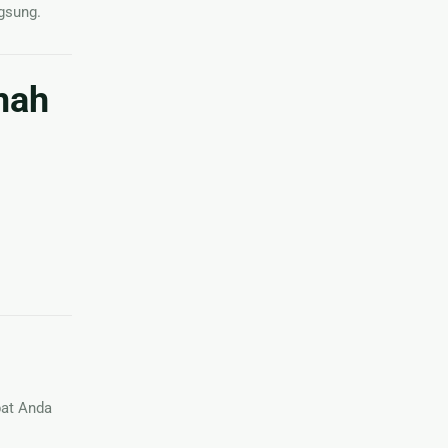
gsung.
mah
pat Anda