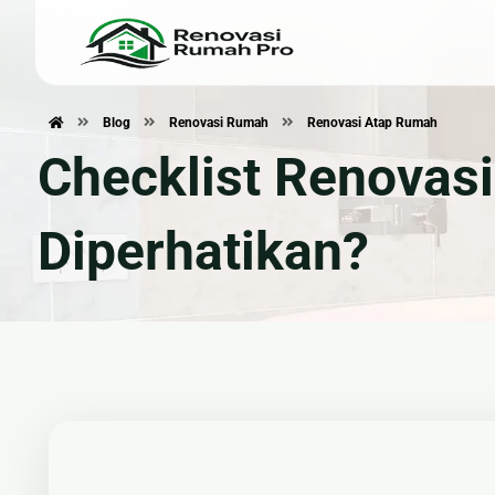
Blog
Renovasi Rumah
Renovasi Atap Rumah
Renovasi Rumah
Konstru
Checklist Renovas
🏠 Renovasi Rumah
🏗 Ban
🍽 Renovasi Dapur
📐 Jasa
Diperhatikan?
🛁 Renovasi Kamar Mandi
🧱 Plafo
🏚 Renovasi Atap
🌿 Pem
Bangunan Eksterior
🛡 Kanopi, Pagar & Tralis
🪟 Alumunium Kaca