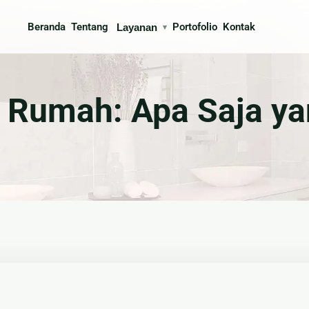
Beranda
Tentang
Portofolio
Kontak
Layanan
▾
ksi
Interior
i Rumah: Apa Saja ya
gun Rumah
🍳 Kitchen Set
 Arsitek
🪨 Marmer & Granite
n & Partisi
🛋 Furniture Custom
buatan Taman