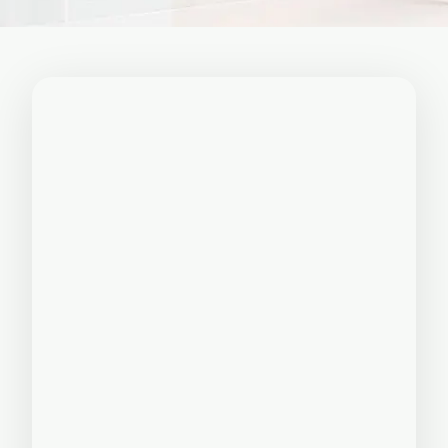
🏚
Renovasi
Atap
Bangunan
Eksterior
🛡 Kanopi,
Pagar &
Tralis
🪟
Alumunium
Kaca
🔤 Huruf
Timbul
📦 Neon
Box
🏷 Papan